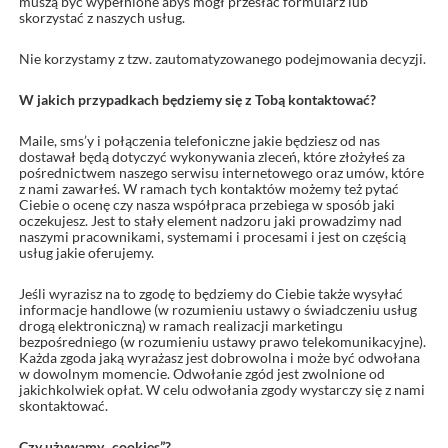
muszą być wypełnione abyś mógł przesłać formularz lub
skorzystać z naszych usług.
Nie korzystamy z tzw. zautomatyzowanego podejmowania decyzji.
W jakich przypadkach będziemy się z Tobą kontaktować?
Maile, sms’y i połączenia telefoniczne jakie będziesz od nas
dostawał będą dotyczyć wykonywania zleceń, które złożyłeś za
pośrednictwem naszego serwisu internetowego oraz umów, które
z nami zawarłeś. W ramach tych kontaktów możemy też pytać
Ciebie o ocenę czy nasza współpraca przebiega w sposób jaki
oczekujesz. Jest to stały element nadzoru jaki prowadzimy nad
naszymi pracownikami, systemami i procesami i jest on częścią
usług jakie oferujemy.
Jeśli wyrazisz na to zgodę to będziemy do Ciebie także wysyłać
informacje handlowe (w rozumieniu ustawy o świadczeniu usług
drogą elektroniczną) w ramach realizacji marketingu
bezpośredniego (w rozumieniu ustawy prawo telekomunikacyjne).
Każda zgoda jaką wyrażasz jest dobrowolna i może być odwołana
w dowolnym momencie. Odwołanie zgód jest zwolnione od
jakichkolwiek opłat. W celu odwołania zgody wystarczy się z nami
skontaktować.
Czy używamy „cookies”?