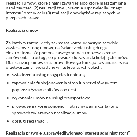
realizacji umów, które z nami zawarłeś albo które masz zamiar a
nami zawrzeć, (2) realizacji tzw. „prawnie usprawiedliwionego
interesu” oraz w celu (3) realizacji obowiązków zapisanych w
przepisach prawa.
Realizacja umów
Za każdym razem, kiedy zakładasz konto, w naszym serwisie
zawieramy z Tobą umowę na świadczenie usług drogą
elektroniczną. Za pomocą naszego serwisu możesz składać
zamówienia na usługi, co prowadzi do zawarcia kolejnych umów.
Dla realizacji umów oraz prawidłowego funkcjonowania serwisu
przetwarzamy Twoje dane w następujących celach:
świadczenia usług drogą elektroniczną,
zapewnienia funkcjonowania stron lub serwisów (w tym
poprzez używanie plików cookies),
wykonania umów na usługi transportowe,
prowadzenia korespondencji i utrzymywania kontaktu w
sprawach związanych z realizacją umów,
obsługi reklamacji,
Realizacja prawnie „usprawiedliwionego interesu administratora”