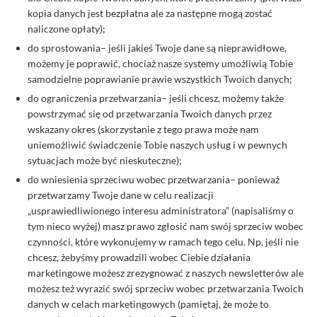
kopia danych jest bezpłatna ale za następne mogą zostać
naliczone opłaty);
do sprostowania– jeśli jakieś Twoje dane są nieprawidłowe,
możemy je poprawić, chociaż nasze systemy umożliwią Tobie
samodzielne poprawianie prawie wszystkich Twoich danych;
do ograniczenia przetwarzania– jeśli chcesz, możemy także
powstrzymać się od przetwarzania Twoich danych przez
wskazany okres (skorzystanie z tego prawa może nam
uniemożliwić świadczenie Tobie naszych usług i w pewnych
sytuacjach może być nieskuteczne);
do wniesienia sprzeciwu wobec przetwarzania– ponieważ
przetwarzamy Twoje dane w celu realizacji
„usprawiedliwionego interesu administratora” (napisaliśmy o
tym nieco wyżej) masz prawo zgłosić nam swój sprzeciw wobec
czynności, które wykonujemy w ramach tego celu. Np. jeśli nie
chcesz, żebyśmy prowadzili wobec Ciebie działania
marketingowe możesz zrezygnować z naszych newsletterów ale
możesz też wyrazić swój sprzeciw wobec przetwarzania Twoich
danych w celach marketingowych (pamiętaj, że może to