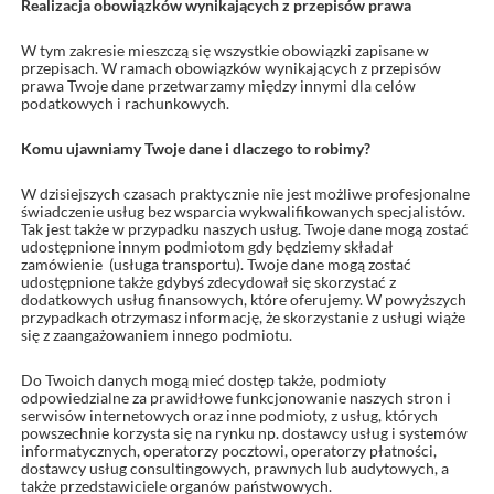
Realizacja obowiązków wynikających z przepisów prawa
W tym zakresie mieszczą się wszystkie obowiązki zapisane w
przepisach. W ramach obowiązków wynikających z przepisów
prawa Twoje dane przetwarzamy między innymi dla celów
podatkowych i rachunkowych.
Komu ujawniamy Twoje dane i dlaczego to robimy?
W dzisiejszych czasach praktycznie nie jest możliwe profesjonalne
świadczenie usług bez wsparcia wykwalifikowanych specjalistów.
Tak jest także w przypadku naszych usług. Twoje dane mogą zostać
udostępnione innym podmiotom gdy będziemy składał
zamówienie
(usługa transportu). Twoje dane mogą zostać
udostępnione także gdybyś zdecydował się skorzystać z
dodatkowych usług finansowych, które oferujemy. W powyższych
przypadkach otrzymasz informację, że skorzystanie z usługi wiąże
się z zaangażowaniem innego podmiotu.
Do Twoich danych mogą mieć dostęp także, podmioty
odpowiedzialne za prawidłowe funkcjonowanie naszych stron i
serwisów internetowych oraz inne podmioty, z usług, których
powszechnie korzysta się na rynku np. dostawcy usług i systemów
informatycznych, operatorzy pocztowi, operatorzy płatności,
dostawcy usług consultingowych, prawnych lub audytowych, a
także przedstawiciele organów państwowych.