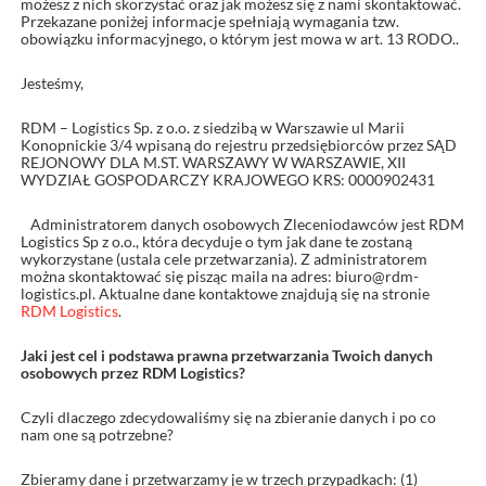
możesz z nich skorzystać oraz jak możesz się z nami skontaktować.
Przekazane poniżej informacje spełniają wymagania tzw.
obowiązku informacyjnego, o którym jest mowa w art. 13 RODO..
Jesteśmy,
RDM – Logistics Sp. z o.o. z siedzibą w Warszawie ul Marii
Konopnickie 3/4 wpisaną do rejestru przedsiębiorców przez SĄD
REJONOWY DLA M.ST. WARSZAWY W WARSZAWIE, XII
WYDZIAŁ GOSPODARCZY KRAJOWEGO KRS: 0000902431
Administratorem danych osobowych Zleceniodawców jest RDM
Logistics Sp z o.o., która decyduje o tym jak dane te zostaną
wykorzystane (ustala cele przetwarzania). Z administratorem
można skontaktować się pisząc maila na adres: biuro@rdm-
logistics.pl. Aktualne dane kontaktowe znajdują się na stronie
RDM Logistics
.
Jaki jest cel i podstawa prawna przetwarzania Twoich danych
osobowych przez RDM Logistics?
Czyli dlaczego zdecydowaliśmy się na zbieranie danych i po co
nam one są potrzebne?
Zbieramy dane i przetwarzamy je w trzech przypadkach: (1)