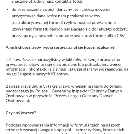
znacznie utrudnić nasz kontakt z Tobą);
do przenoszenia swoich danych– jeśli chcesz możemy
przygotować dane, które nam przekazałeś w tzw.
„ustrukturyzowanej formie”, czyli w postaci powszechnie
używanego formatu danych nadającego się do łatwego odczytu
przez oprogramowanie komputerowe np. w formie pliku CSV.
A jeśli chcesz, żeby Twoją sprawą zajął się ktoś niezależny?
Jeśli uważasz, że naruszyliśmy w jakikolwiek Twoje prawa albo
prywatność, obawiasz się o swoje dane lub potrzebujesz więcej
informacji – skontaktuj się z nami, zawsze staramy się reagować na
uwagi i sugestie naszych Klientów.
Zawsze przysługuje Ci także prawo wniesienia skargi do organu
nadzorczego (w Polsce – Generalny Inspektor Ochrony Danych
Osobowych w przyszłości Prezes Urzędu Ochrony Danych
Osobowych).
Czy coś jeszcze?
Podczas wprowadzania informacji w formularzach na naszych
stronach zwracaj uwagę na opis pól – zaznaczyliśmy, które z nich